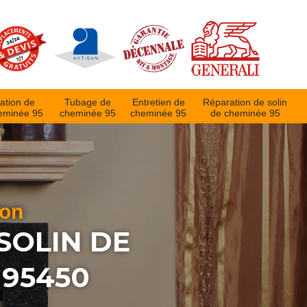
ation de
Tubage de
Entretien de
Réparation de solin
eminée 95
cheminée 95
cheminée 95
de cheminée 95
ion
SOLIN DE
95450