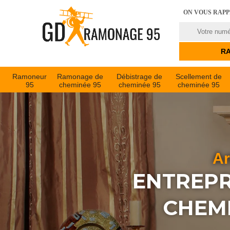
ON VOUS RAP
Ramoneur
Ramonage de
Débistrage de
Scellement de
95
cheminée 95
cheminée 95
cheminée 95
Ar
ENTREPR
CHEM