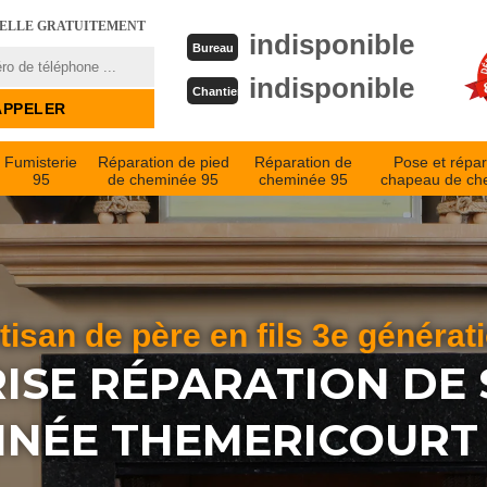
PELLE GRATUITEMENT
indisponible
Bureau
indisponible
Chantier
Fumisterie
Réparation de pied
Réparation de
Pose et répar
95
de cheminée 95
cheminée 95
chapeau de ch
tisan de père en fils 3e générat
ISE RÉPARATION DE 
INÉE THEMERICOURT 