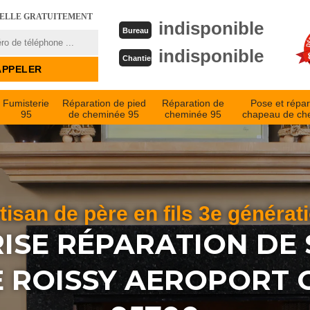
PELLE GRATUITEMENT
indisponible
Bureau
indisponible
Chantier
Fumisterie
Réparation de pied
Réparation de
Pose et répar
95
de cheminée 95
cheminée 95
chapeau de ch
tisan de père en fils 3e générat
ISE RÉPARATION DE 
 ROISSY AEROPORT 