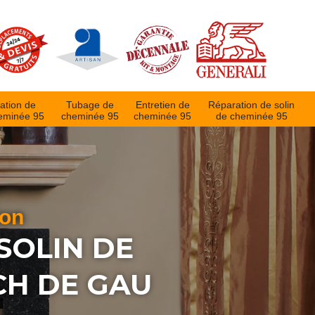
ation de
Tubage de
Entretien de
Réparation de solin
eminée 95
cheminée 95
cheminée 95
de cheminée 95
ion
SOLIN DE
CH DE GAU