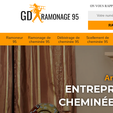
ON VOUS RAP
Ramoneur
Ramonage de
Débistrage de
Scellement de
95
cheminée 95
cheminée 95
cheminée 95
Ar
ENTREPR
CHEMINÉE