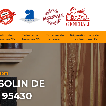
ation de
Tubage de
Entretien de
Réparation de solin
eminée 95
cheminée 95
cheminée 95
de cheminée 95
ion
SOLIN DE
 95430