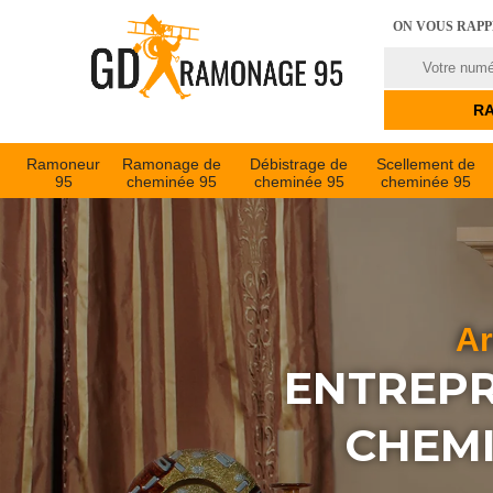
ON VOUS RAP
Ramoneur
Ramonage de
Débistrage de
Scellement de
95
cheminée 95
cheminée 95
cheminée 95
Ar
ENTREPR
CHEMI