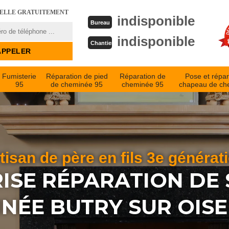
PELLE GRATUITEMENT
indisponible
Bureau
indisponible
Chantier
Fumisterie
Réparation de pied
Réparation de
Pose et répar
95
de cheminée 95
cheminée 95
chapeau de ch
tisan de père en fils 3e générat
ISE RÉPARATION DE 
NÉE BUTRY SUR OISE