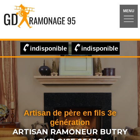
MENU
indisponible
indisponible
Artisan de père en fils 3e
génération
ARTISAN RAMONEUR BUTRY