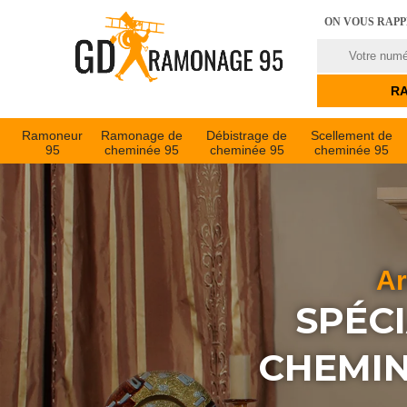
ON VOUS RAP
Ramoneur
Ramonage de
Débistrage de
Scellement de
95
cheminée 95
cheminée 95
cheminée 95
Ar
SPÉC
CHEMIN