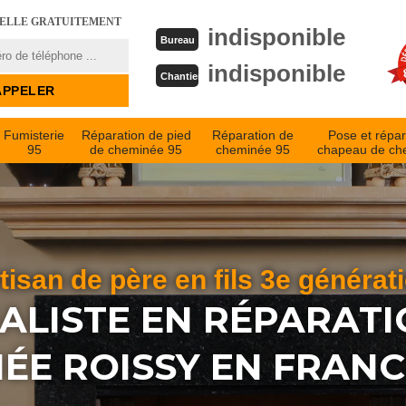
PELLE GRATUITEMENT
indisponible
Bureau
indisponible
Chantier
Fumisterie
Réparation de pied
Réparation de
Pose et répar
95
de cheminée 95
cheminée 95
chapeau de ch
tisan de père en fils 3e générat
IALISTE EN RÉPARATI
ÉE ROISSY EN FRANC