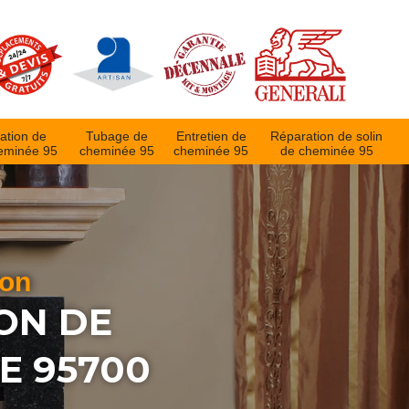
ation de
Tubage de
Entretien de
Réparation de solin
eminée 95
cheminée 95
cheminée 95
de cheminée 95
ion
ON DE
E 95700