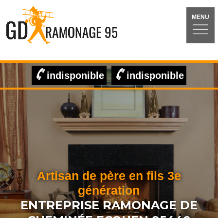
MENU
indisponible
indisponible
Artisan de père en fils 3e
génération
ENTREPRISE RAMONAGE DE