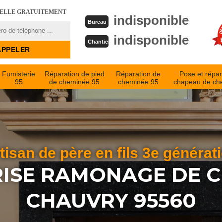
PELLE GRATUITEMENT
indisponible
Bureau
indisponible
Chantier
Fumisterie
Réparation de pied
Réparation de
Pose et répar
95
de cheminée 95
cheminée 95
chapeau de ch
tisan de père en fils 3e générat
ISE RAMONAGE DE 
CHAUVRY 95560