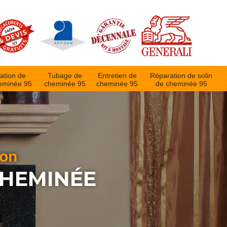
ation de
Tubage de
Entretien de
Réparation de solin
eminée 95
cheminée 95
cheminée 95
de cheminée 95
ion
CHEMINÉE