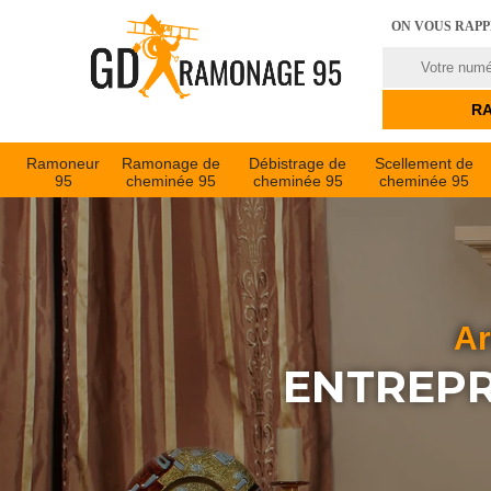
ON VOUS RAP
Ramoneur
Ramonage de
Débistrage de
Scellement de
95
cheminée 95
cheminée 95
cheminée 95
Ar
ENTREPR