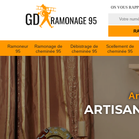
ON VOUS RAP
Ramoneur
Ramonage de
Débistrage de
Scellement de
95
cheminée 95
cheminée 95
cheminée 95
Ar
ARTISA