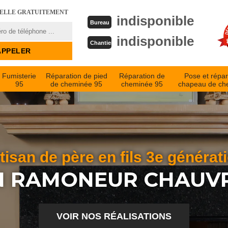
PELLE GRATUITEMENT
indisponible
Bureau
indisponible
Chantier
Fumisterie
Réparation de pied
Réparation de
Pose et répar
95
de cheminée 95
cheminée 95
chapeau de ch
tisan de père en fils 3e générat
N RAMONEUR CHAUVR
VOIR NOS RÉALISATIONS