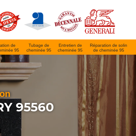
ation de
Tubage de
Entretien de
Réparation de solin
eminée 95
cheminée 95
cheminée 95
de cheminée 95
ion
Y 95560