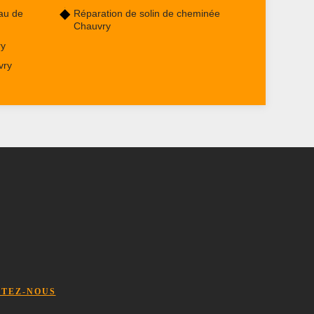
au de
Réparation de solin de cheminée
Chauvry
ry
vry
TEZ-NOUS