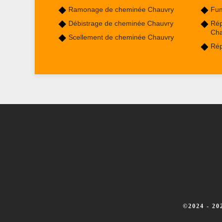
Ramonage de cheminée Chauvry
Fum
Débistrage de cheminée Chauvry
Rép
Cha
Scellement de cheminée Chauvry
Rép
©2024 - 2