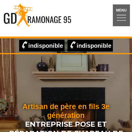
MENU
indisponible
indisponible
Artisan de père en fils 3e
génération
ENTREPRISE POSE ET