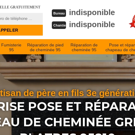
PELLE GRATUITEMENT
indisponible
Bureau
indisponible
Chantier
Fumisterie
Réparation de pied
Réparation de
Pose et répar
95
de cheminée 95
cheminée 95
chapeau de ch
tisan de père en fils 3e générat
ISE POSE ET RÉPAR
AU DE CHEMINÉE GRI