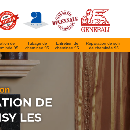
ation de
Tubage de
Entretien de
Réparation de solin
eminée 95
cheminée 95
cheminée 95
de cheminée 95
ion
ATION DE
SY LES