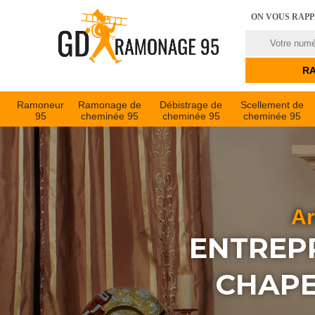
ON VOUS RAP
Ramoneur
Ramonage de
Débistrage de
Scellement de
95
cheminée 95
cheminée 95
cheminée 95
Ar
ENTREPR
CHAPE