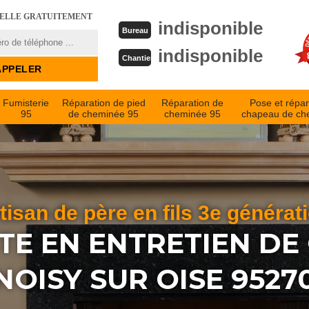
PELLE GRATUITEMENT
indisponible
Bureau
indisponible
Chantier
Fumisterie
Réparation de pied
Réparation de
Pose et répar
95
de cheminée 95
cheminée 95
chapeau de ch
tisan de père en fils 3e générat
STE EN ENTRETIEN DE
NOISY SUR OISE 9527