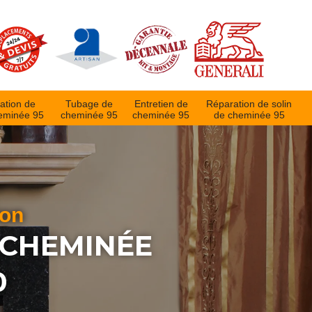
ation de
Tubage de
Entretien de
Réparation de solin
eminée 95
cheminée 95
cheminée 95
de cheminée 95
ion
 CHEMINÉE
0