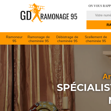
ON VOUS RAP
Ramoneur
Ramonage de
Débistrage de
Scellement de
95
cheminée 95
cheminée 95
cheminée 95
Ar
SPÉCIALI