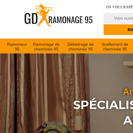
ON VOUS RAP
Ramoneur
Ramonage de
Débistrage de
Scellement de
95
cheminée 95
cheminée 95
cheminée 95
Ar
SPÉCIALI
A