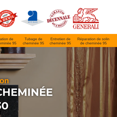
ation de
Tubage de
Entretien de
Réparation de solin
eminée 95
cheminée 95
cheminée 95
de cheminée 95
ion
 CHEMINÉE
30