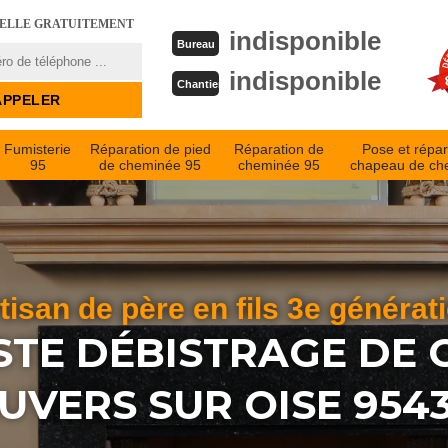
PELLE GRATUITEMENT
indisponible
Bureau
indisponible
Chantier
Fumisterie
Réparation de pied
Réparation de
Pose et répar
95
de cheminée 95
cheminée 95
chapeau de ch
tisan de père en fils 3e générat
STE DÉBISTRAGE DE
UVERS SUR OISE 954