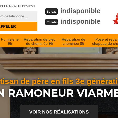
PELLE GRATUITEMENT
indisponible
Bureau
indisponible
Chantier
Fumisterie
Réparation de pied
Réparation de
Pose et répar
95
de cheminée 95
cheminée 95
chapeau de ch
tisan de père en fils 3e générat
N RAMONEUR VIARME
VOIR NOS RÉALISATIONS