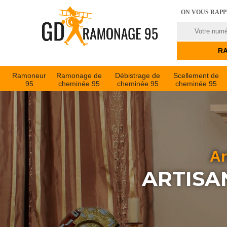
ON VOUS RAP
Ramoneur
Ramonage de
Débistrage de
Scellement de
95
cheminée 95
cheminée 95
cheminée 95
Ar
ARTISA