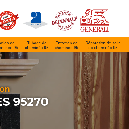
ation de
Tubage de
Entretien de
Réparation de solin
eminée 95
cheminée 95
cheminée 95
de cheminée 95
ion
S 95270