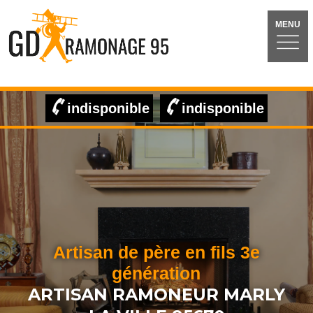
MENU
indisponible
indisponible
Artisan de père en fils 3e
génération
ARTISAN RAMONEUR MARLY