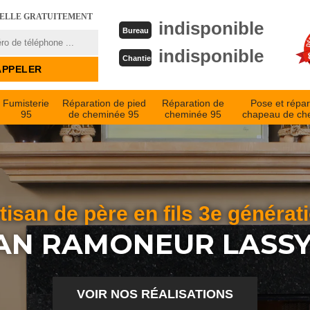
PELLE GRATUITEMENT
indisponible
Bureau
indisponible
Chantier
Fumisterie
Réparation de pied
Réparation de
Pose et répar
95
de cheminée 95
cheminée 95
chapeau de ch
tisan de père en fils 3e générat
AN RAMONEUR LASSY
VOIR NOS RÉALISATIONS