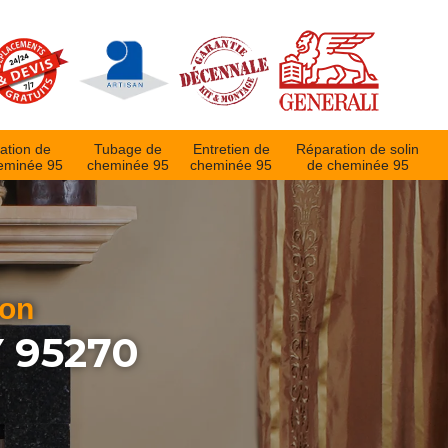
ation de
Tubage de
Entretien de
Réparation de solin
eminée 95
cheminée 95
cheminée 95
de cheminée 95
ion
 95270