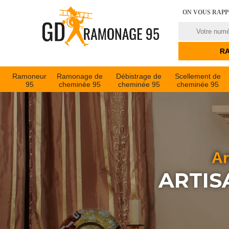
ON VOUS RAP
Ramoneur
Ramonage de
Débistrage de
Scellement de
95
cheminée 95
cheminée 95
cheminée 95
Ar
ARTIS