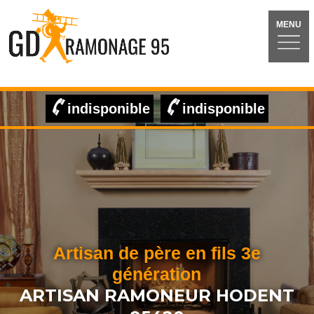
MENU
indisponible
indisponible
Artisan de père en fils 3e
génération
ARTISAN RAMONEUR HODENT