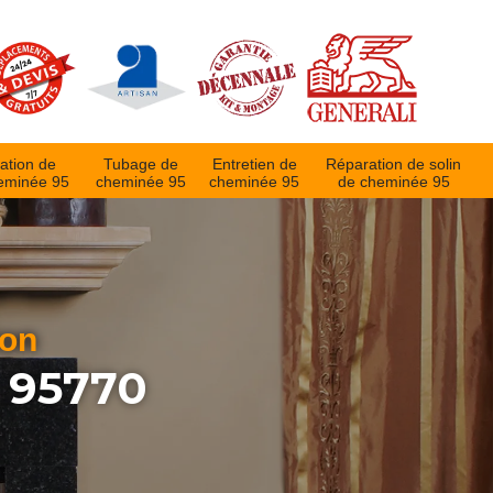
ation de
Tubage de
Entretien de
Réparation de solin
eminée 95
cheminée 95
cheminée 95
de cheminée 95
ion
 95770