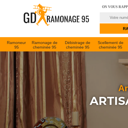
ON VOUS RAP
Ramoneur
Ramonage de
Débistrage de
Scellement de
95
cheminée 95
cheminée 95
cheminée 95
Ar
ARTIS