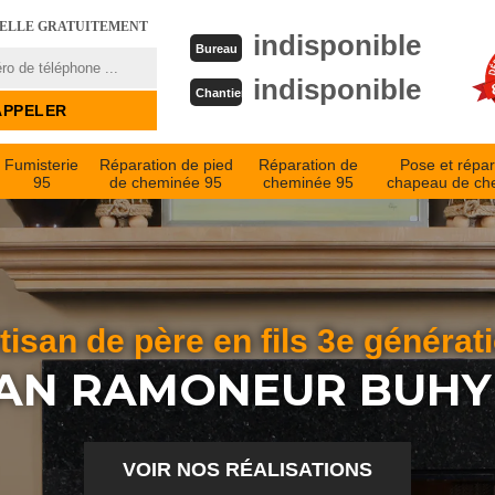
PELLE GRATUITEMENT
indisponible
Bureau
indisponible
Chantier
Fumisterie
Réparation de pied
Réparation de
Pose et répar
95
de cheminée 95
cheminée 95
chapeau de ch
tisan de père en fils 3e générat
AN RAMONEUR BUHY
VOIR NOS RÉALISATIONS