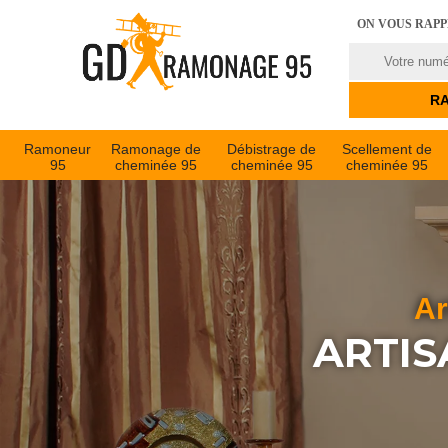
ON VOUS RAP
Ramoneur
Ramonage de
Débistrage de
Scellement de
95
cheminée 95
cheminée 95
cheminée 95
Ar
ARTIS