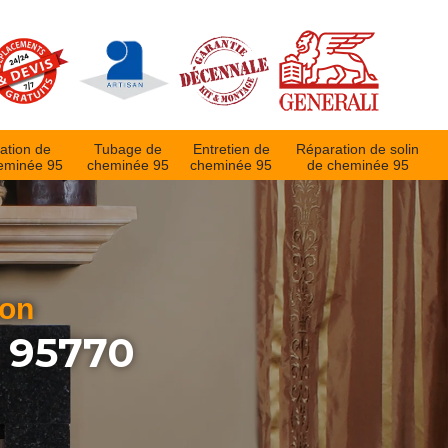
ation de
Tubage de
Entretien de
Réparation de solin
eminée 95
cheminée 95
cheminée 95
de cheminée 95
ion
 95770