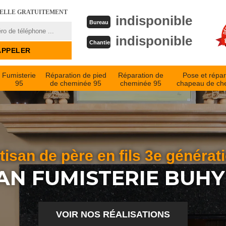
PELLE GRATUITEMENT
indisponible
Bureau
indisponible
Chantier
Fumisterie
Réparation de pied
Réparation de
Pose et répar
95
de cheminée 95
cheminée 95
chapeau de ch
tisan de père en fils 3e générat
AN FUMISTERIE BUHY
VOIR NOS RÉALISATIONS