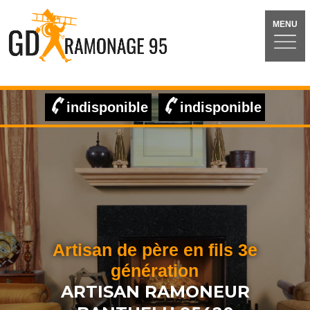
MENU
indisponible
indisponible
Artisan de père en fils 3e
génération
ARTISAN RAMONEUR