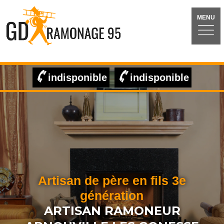
MENU
indisponible
indisponible
Artisan de père en fils 3e
génération
ARTISAN RAMONEUR