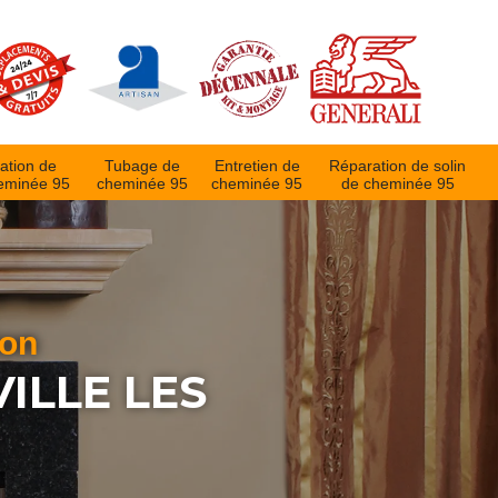
ation de
Tubage de
Entretien de
Réparation de solin
eminée 95
cheminée 95
cheminée 95
de cheminée 95
ion
ILLE LES