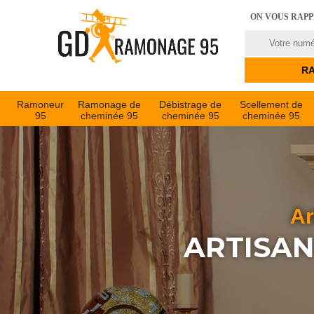
ON VOUS RAP
Ramoneur
Ramonage de
Débistrage de
Scellement de
95
cheminée 95
cheminée 95
cheminée 95
Ar
ARTISAN