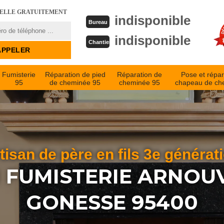
PELLE GRATUITEMENT
indisponible
Bureau
indisponible
Chantier
Fumisterie
Réparation de pied
Réparation de
Pose et répar
95
de cheminée 95
cheminée 95
chapeau de ch
tisan de père en fils 3e générat
 FUMISTERIE ARNOUV
GONESSE 95400