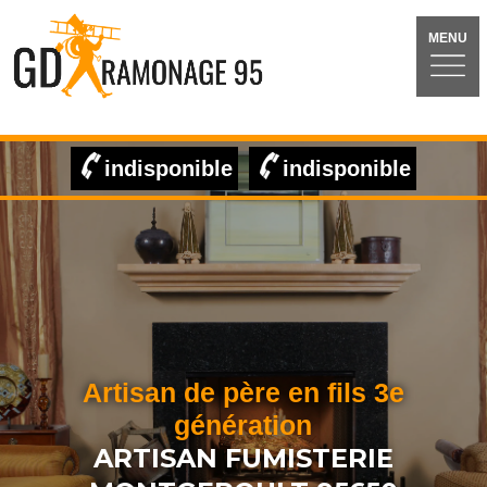
MENU
indisponible
indisponible
Artisan de père en fils 3e
génération
ARTISAN FUMISTERIE