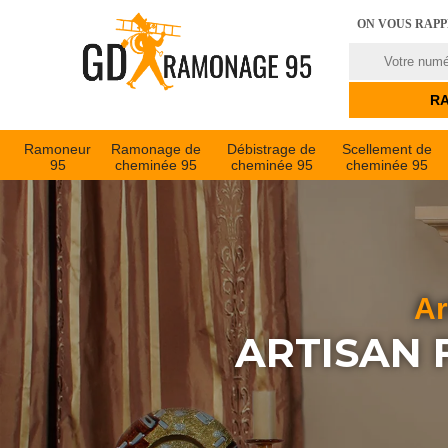
ON VOUS RAP
Ramoneur
Ramonage de
Débistrage de
Scellement de
95
cheminée 95
cheminée 95
cheminée 95
Ar
ARTISAN 