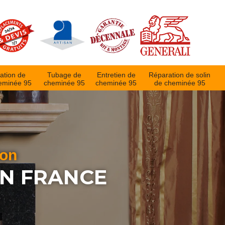
ation de
Tubage de
Entretien de
Réparation de solin
eminée 95
cheminée 95
cheminée 95
de cheminée 95
ion
EN FRANCE