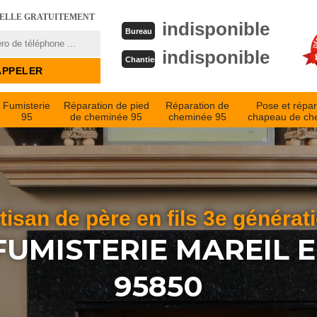
PELLE GRATUITEMENT
indisponible
Bureau
indisponible
Chantier
Fumisterie
Réparation de pied
Réparation de
Pose et répar
95
de cheminée 95
cheminée 95
chapeau de ch
tisan de père en fils 3e générat
FUMISTERIE MAREIL 
95850