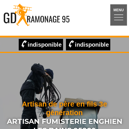
MENU
indisponible
indisponible
Artisan de père en fils 3e
génération
ARTISAN FUMISTERIE ENGHIEN