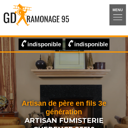
MENU
indisponible
indisponible
Artisan de père en fils 3e
génération
ARTISAN FUMISTERIE