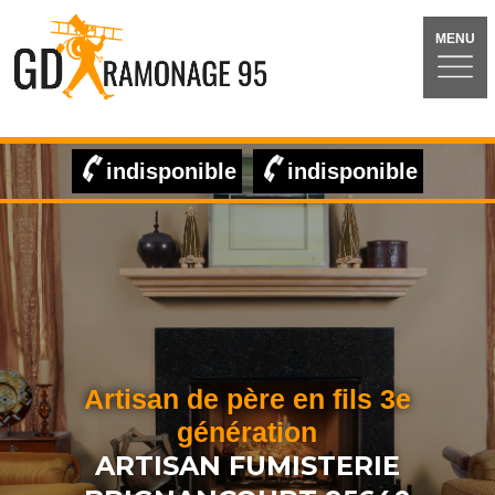
MENU
indisponible
indisponible
Artisan de père en fils 3e
génération
ARTISAN FUMISTERIE