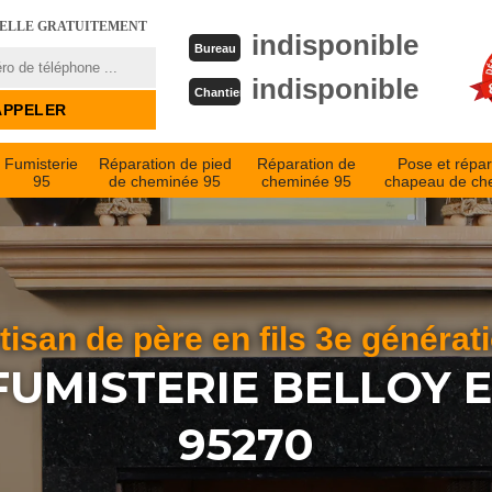
PELLE GRATUITEMENT
indisponible
Bureau
indisponible
Chantier
Fumisterie
Réparation de pied
Réparation de
Pose et répar
95
de cheminée 95
cheminée 95
chapeau de ch
tisan de père en fils 3e générat
FUMISTERIE BELLOY 
95270