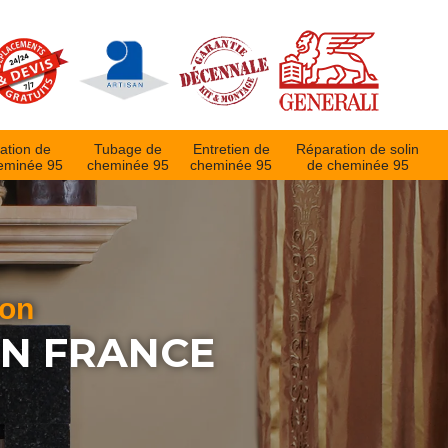
ation de
Tubage de
Entretien de
Réparation de solin
eminée 95
cheminée 95
cheminée 95
de cheminée 95
ion
EN FRANCE