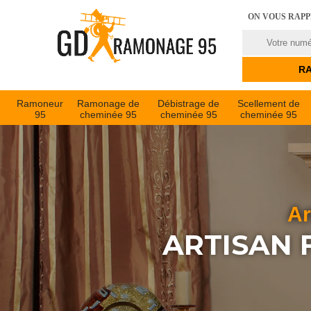
ON VOUS RAP
Ramoneur
Ramonage de
Débistrage de
Scellement de
95
cheminée 95
cheminée 95
cheminée 95
Ar
ARTISAN 