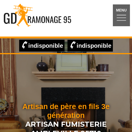
MENU
indisponible
indisponible
Artisan de père en fils 3e
génération
ARTISAN FUMISTERIE