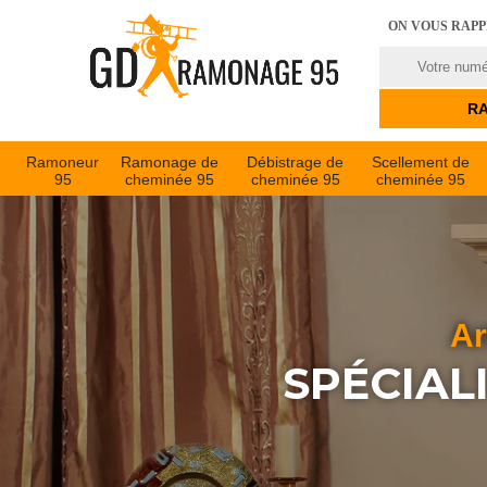
ON VOUS RAP
Ramoneur
Ramonage de
Débistrage de
Scellement de
95
cheminée 95
cheminée 95
cheminée 95
Ar
SPÉCIAL