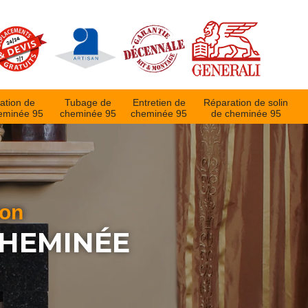
ation de
Tubage de
Entretien de
Réparation de solin
eminée 95
cheminée 95
cheminée 95
de cheminée 95
ion
CHEMINÉE