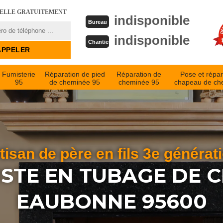
PELLE GRATUITEMENT
indisponible
Bureau
indisponible
Chantier
Fumisterie
Réparation de pied
Réparation de
Pose et répar
95
de cheminée 95
cheminée 95
chapeau de ch
tisan de père en fils 3e générat
ISTE EN TUBAGE DE 
EAUBONNE 95600