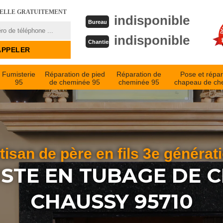
PELLE GRATUITEMENT
indisponible
Bureau
indisponible
Chantier
Fumisterie
Réparation de pied
Réparation de
Pose et répar
95
de cheminée 95
cheminée 95
chapeau de ch
tisan de père en fils 3e générat
ISTE EN TUBAGE DE 
CHAUSSY 95710