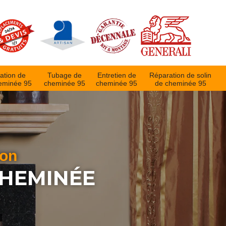
ation de
Tubage de
Entretien de
Réparation de solin
eminée 95
cheminée 95
cheminée 95
de cheminée 95
ion
CHEMINÉE