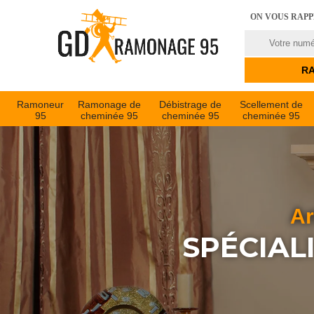
ON VOUS RAP
Ramoneur
Ramonage de
Débistrage de
Scellement de
95
cheminée 95
cheminée 95
cheminée 95
Ar
SPÉCIAL