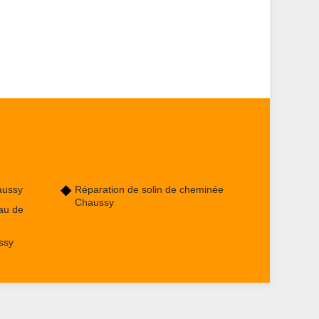
aussy
Réparation de solin de cheminée
Chaussy
au de
ssy