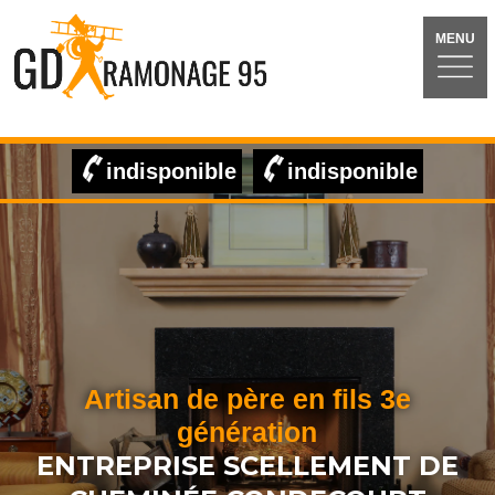
MENU
indisponible
indisponible
Artisan de père en fils 3e
génération
ENTREPRISE SCELLEMENT DE