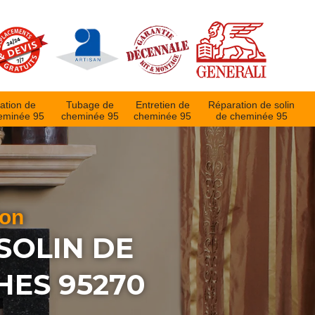
ation de
Tubage de
Entretien de
Réparation de solin
eminée 95
cheminée 95
cheminée 95
de cheminée 95
ion
SOLIN DE
HES 95270