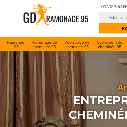
ON VOUS RAP
Ramoneur
Ramonage de
Débistrage de
Scellement de
95
cheminée 95
cheminée 95
cheminée 95
Ar
ENTREPR
CHEMINÉE