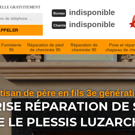
PELLE GRATUITEMENT
indisponible
Bureau
indisponible
Chantier
Fumisterie
Réparation de pied
Réparation de
Pose et répar
95
de cheminée 95
cheminée 95
chapeau de ch
tisan de père en fils 3e générat
ISE RÉPARATION DE 
 LE PLESSIS LUZARC