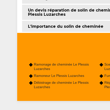
Un devis réparation de solin de chem
Plessis Luzarches
L’importance du solin de cheminée
Ramonage de cheminée Le Plessis
Sce
Luzarches
Luz
Ramoneur Le Plessis Luzarches
Fum
Débistrage de cheminée Le Plessis
Rép
Luzarches
Ple