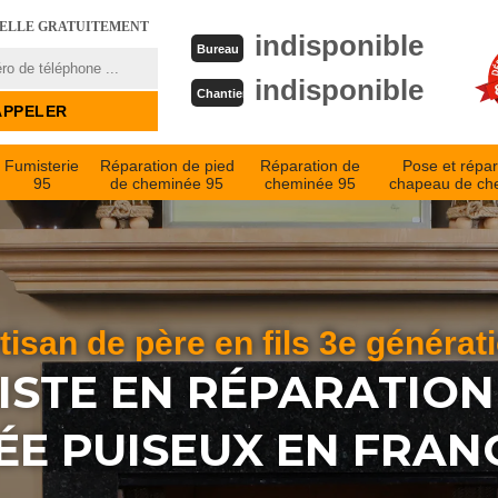
PELLE GRATUITEMENT
indisponible
Bureau
indisponible
Chantier
Fumisterie
Réparation de pied
Réparation de
Pose et répar
95
de cheminée 95
cheminée 95
chapeau de ch
tisan de père en fils 3e générat
ISTE EN RÉPARATION
E PUISEUX EN FRAN