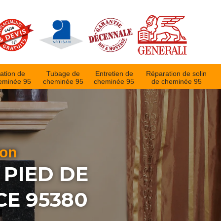
ation de
Tubage de
Entretien de
Réparation de solin
eminée 95
cheminée 95
cheminée 95
de cheminée 95
ion
 PIED DE
CE 95380