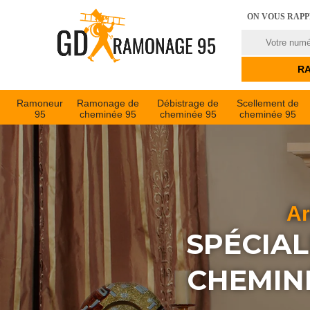
ON VOUS RAP
Ramoneur
Ramonage de
Débistrage de
Scellement de
95
cheminée 95
cheminée 95
cheminée 95
Ar
SPÉCIAL
CHEMINÉ