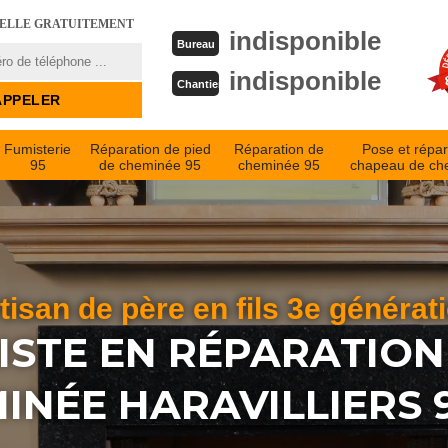
PELLE GRATUITEMENT
indisponible
Bureau
indisponible
Chantier
Fumisterie
Réparation de pied
Réparation de
Pose et répar
95
de cheminée 95
cheminée 95
chapeau de ch
tisan de père en fils 3e générat
ISTE EN RÉPARATION
INÉE HARAVILLIERS 