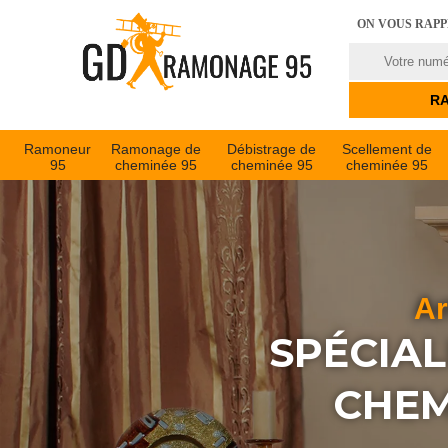
ON VOUS RAP
Ramoneur
Ramonage de
Débistrage de
Scellement de
95
cheminée 95
cheminée 95
cheminée 95
Ar
SPÉCIAL
CHEM