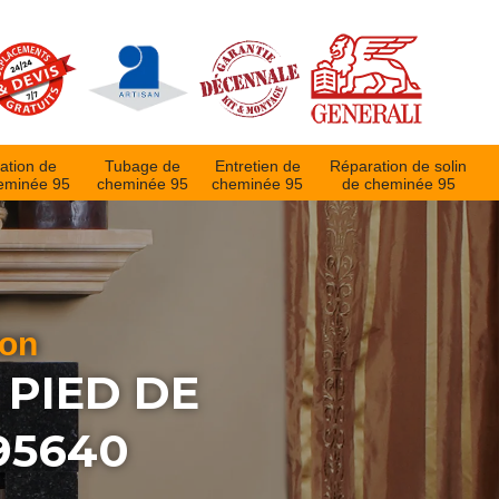
ation de
Tubage de
Entretien de
Réparation de solin
eminée 95
cheminée 95
cheminée 95
de cheminée 95
ion
 PIED DE
95640