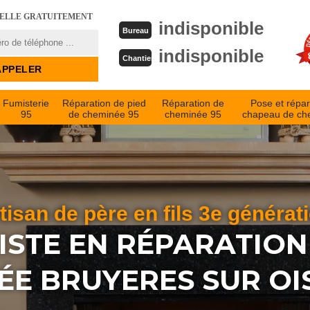
PELLE GRATUITEMENT
indisponible
Bureau
indisponible
Chantier
Fumisterie
Réparation de pied
Réparation de
Pose et répar
95
de cheminée 95
cheminée 95
chapeau de ch
tisan de père en fils 3e générat
ISTE EN RÉPARATION
E BRUYERES SUR OI