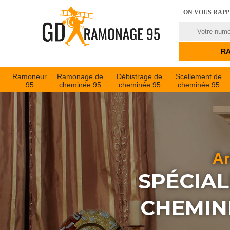
ON VOUS RAP
Ramoneur
Ramonage de
Débistrage de
Scellement de
95
cheminée 95
cheminée 95
cheminée 95
Ar
SPÉCIAL
CHEMINÉ