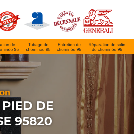
ation de
Tubage de
Entretien de
Réparation de solin
eminée 95
cheminée 95
cheminée 95
de cheminée 95
ion
 PIED DE
SE 95820