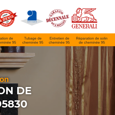
ation de
Tubage de
Entretien de
Réparation de solin
eminée 95
cheminée 95
cheminée 95
de cheminée 95
ion
ON DE
95830