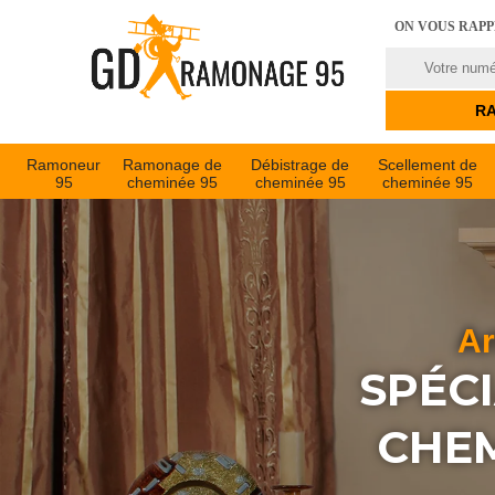
ON VOUS RAP
Ramoneur
Ramonage de
Débistrage de
Scellement de
95
cheminée 95
cheminée 95
cheminée 95
Ar
SPÉC
CHEM