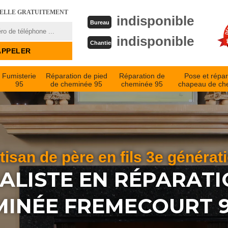
PELLE GRATUITEMENT
indisponible
Bureau
indisponible
Chantier
Fumisterie
Réparation de pied
Réparation de
Pose et répar
95
de cheminée 95
cheminée 95
chapeau de ch
tisan de père en fils 3e générat
IALISTE EN RÉPARATI
INÉE FREMECOURT 