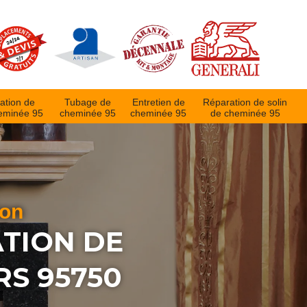
ation de
Tubage de
Entretien de
Réparation de solin
eminée 95
cheminée 95
cheminée 95
de cheminée 95
ion
ATION DE
S 95750