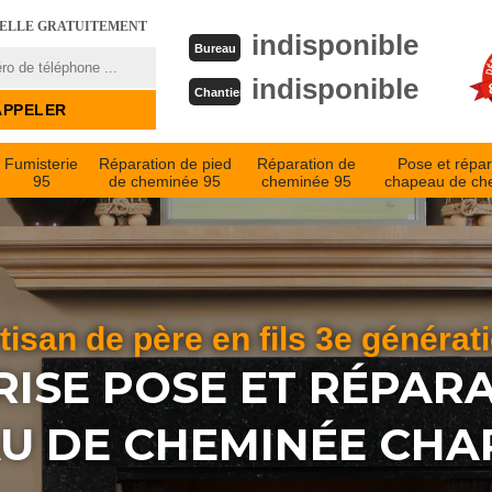
PELLE GRATUITEMENT
indisponible
Bureau
indisponible
Chantier
Fumisterie
Réparation de pied
Réparation de
Pose et répar
95
de cheminée 95
cheminée 95
chapeau de ch
tisan de père en fils 3e générat
ISE POSE ET RÉPAR
U DE CHEMINÉE CHAR