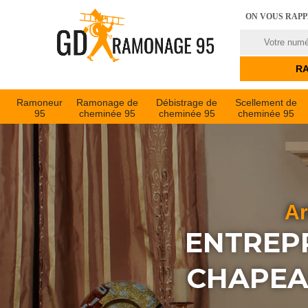
ON VOUS RAP
Ramoneur
Ramonage de
Débistrage de
Scellement de
95
cheminée 95
cheminée 95
cheminée 95
Ar
ENTREPR
CHAPEA