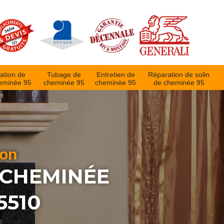
ation de
Tubage de
Entretien de
Réparation de solin
eminée 95
cheminée 95
cheminée 95
de cheminée 95
ion
 CHEMINÉE
5510