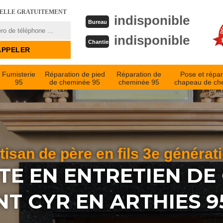
PELLE GRATUITEMENT
indisponible
Bureau
indisponible
Chantier
Fumisterie
Réparation de pied
Réparation de
Pose et répar
95
de cheminée 95
cheminée 95
chapeau de ch
tisan de père en fils 3e générat
STE EN ENTRETIEN DE
NT CYR EN ARTHIES 9