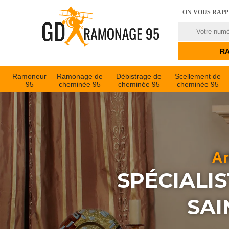
ON VOUS RAP
Ramoneur
Ramonage de
Débistrage de
Scellement de
95
cheminée 95
cheminée 95
cheminée 95
Ar
SPÉCIALI
SAI