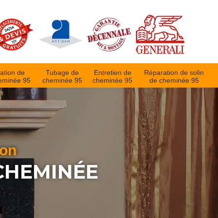
ation de
Tubage de
Entretien de
Réparation de solin
eminée 95
cheminée 95
cheminée 95
de cheminée 95
ion
 CHEMINÉE