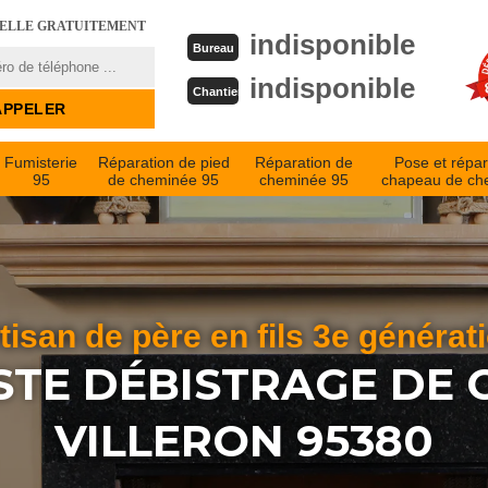
PELLE GRATUITEMENT
indisponible
Bureau
indisponible
Chantier
Fumisterie
Réparation de pied
Réparation de
Pose et répar
95
de cheminée 95
cheminée 95
chapeau de ch
tisan de père en fils 3e générat
STE DÉBISTRAGE DE
VILLERON 95380