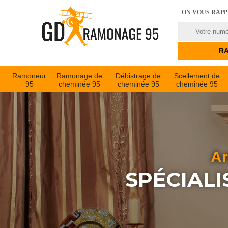
ON VOUS RAP
Ramoneur
Ramonage de
Débistrage de
Scellement de
95
cheminée 95
cheminée 95
cheminée 95
Ar
SPÉCIALI