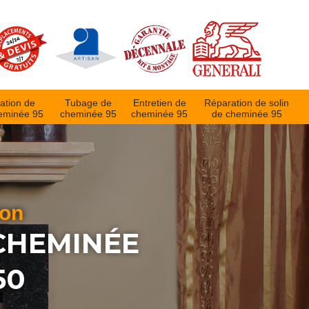
ation de
Tubage de
Entretien de
Réparation de solin
eminée 95
cheminée 95
cheminée 95
de cheminée 95
ion
 CHEMINÉE
50