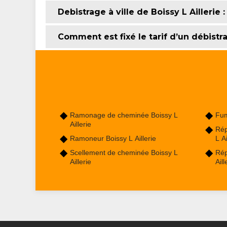
Debistrage à ville de Boissy L Aillerie
Comment est fixé le tarif d’un débist
Ramonage de cheminée Boissy L
Fum
Aillerie
Rép
Ramoneur Boissy L Aillerie
L Ai
Scellement de cheminée Boissy L
Rép
Aillerie
Aill