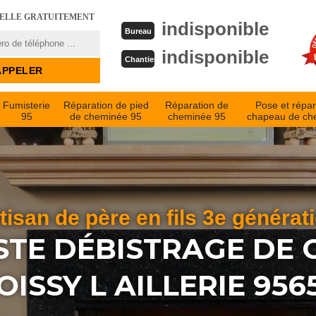
PELLE GRATUITEMENT
indisponible
Bureau
indisponible
Chantier
Fumisterie
Réparation de pied
Réparation de
Pose et répar
95
de cheminée 95
cheminée 95
chapeau de ch
tisan de père en fils 3e générat
STE DÉBISTRAGE DE
OISSY L AILLERIE 956