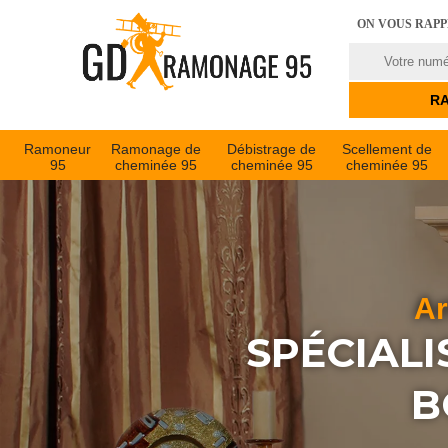
ON VOUS RAP
Ramoneur
Ramonage de
Débistrage de
Scellement de
95
cheminée 95
cheminée 95
cheminée 95
Ar
SPÉCIALI
B