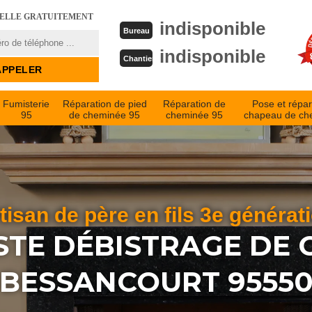
PELLE GRATUITEMENT
indisponible
Bureau
indisponible
Chantier
Fumisterie
Réparation de pied
Réparation de
Pose et répar
95
de cheminée 95
cheminée 95
chapeau de ch
tisan de père en fils 3e générat
STE DÉBISTRAGE DE
BESSANCOURT 9555