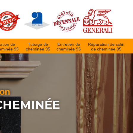
ation de
Tubage de
Entretien de
Réparation de solin
eminée 95
cheminée 95
cheminée 95
de cheminée 95
ion
 CHEMINÉE
0