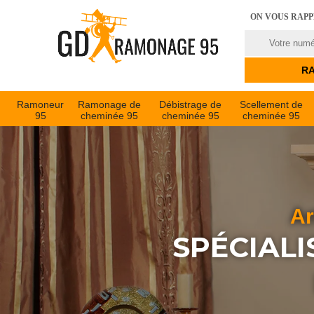
ON VOUS RAP
Ramoneur
Ramonage de
Débistrage de
Scellement de
95
cheminée 95
cheminée 95
cheminée 95
Ar
SPÉCIALI