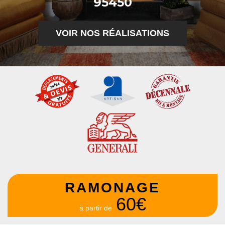
95450
VOIR NOS RÉALISATIONS
RAMONAGE
60€
à partir de