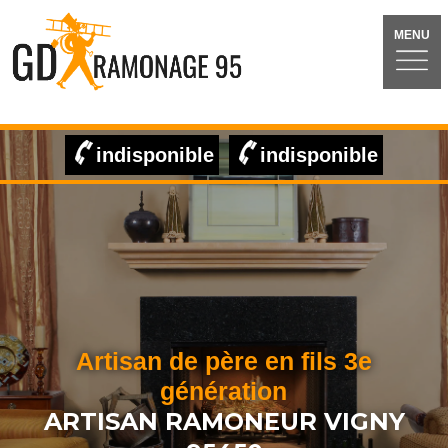
MENU
indisponible
indisponible
Artisan de père en fils 3e
génération
ARTISAN RAMONEUR VIGNY