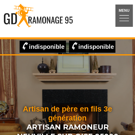
MENU
indisponible
indisponible
Artisan de père en fils 3e
génération
ARTISAN RAMONEUR