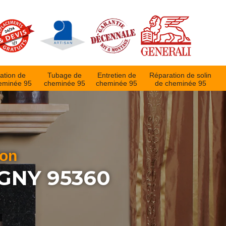
ation de
Tubage de
Entretien de
Réparation de solin
eminée 95
cheminée 95
cheminée 95
de cheminée 95
ion
NY 95360