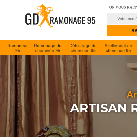
ON VOUS RAP
Ramoneur
Ramonage de
Débistrage de
Scellement de
95
cheminée 95
cheminée 95
cheminée 95
Ar
ARTISAN