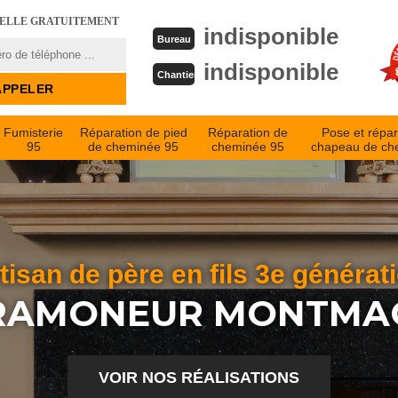
PELLE GRATUITEMENT
indisponible
Bureau
indisponible
Chantier
Fumisterie
Réparation de pied
Réparation de
Pose et répar
95
de cheminée 95
cheminée 95
chapeau de ch
tisan de père en fils 3e générat
 RAMONEUR MONTMAG
VOIR NOS RÉALISATIONS