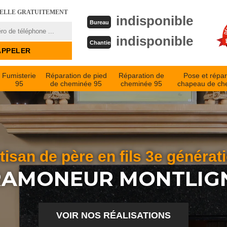
PELLE GRATUITEMENT
indisponible
Bureau
indisponible
Chantier
Fumisterie
Réparation de pied
Réparation de
Pose et répar
95
de cheminée 95
cheminée 95
chapeau de ch
tisan de père en fils 3e générat
RAMONEUR MONTLIG
VOIR NOS RÉALISATIONS