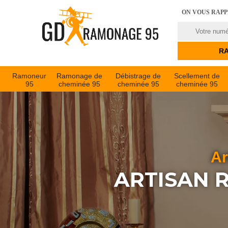
ON VOUS RAP
Ramoneur
Ramonage de
Débistrage de
Scellement de
95
cheminée 95
cheminée 95
cheminée 95
Ar
ARTISAN 