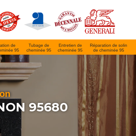
ation de
Tubage de
Entretien de
Réparation de solin
eminée 95
cheminée 95
cheminée 95
de cheminée 95
ion
NON 95680