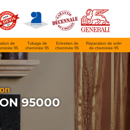
ation de
Tubage de
Entretien de
Réparation de solin
eminée 95
cheminée 95
cheminée 95
de cheminée 95
ion
ON 95000