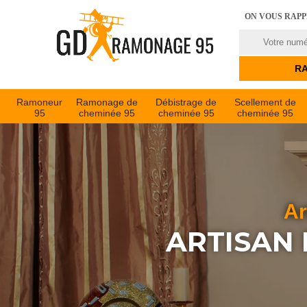
ON VOUS RAP
Ramoneur
Ramonage de
Débistrage de
Scellement de
95
cheminée 95
cheminée 95
cheminée 95
Ar
ARTISAN