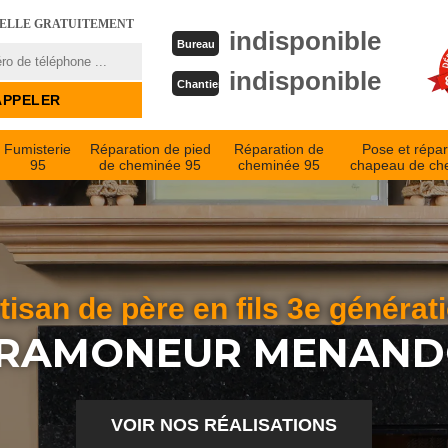
PELLE GRATUITEMENT
indisponible
Bureau
indisponible
Chantier
Fumisterie
Réparation de pied
Réparation de
Pose et répar
95
de cheminée 95
cheminée 95
chapeau de ch
tisan de père en fils 3e générat
 RAMONEUR MENAND
VOIR NOS RÉALISATIONS