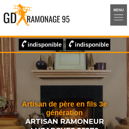
MENU
indisponible
indisponible
Artisan de père en fils 3e
génération
ARTISAN RAMONEUR