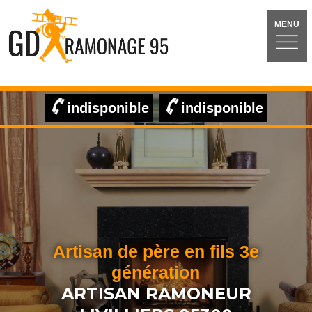
MENU
indisponible
indisponible
Artisan de père en fils 3e
génération
ARTISAN RAMONEUR