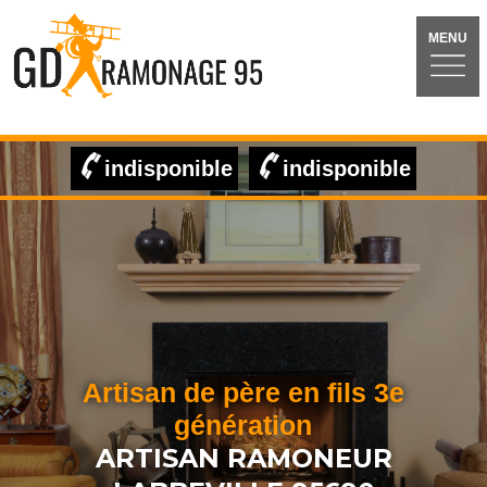
MENU
indisponible
indisponible
Artisan de père en fils 3e
génération
ARTISAN RAMONEUR