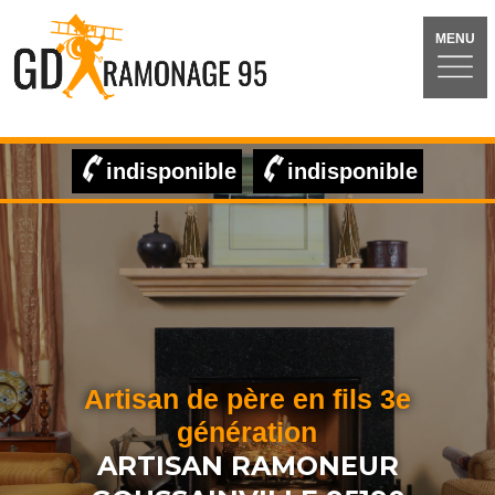
MENU
indisponible
indisponible
Artisan de père en fils 3e
génération
ARTISAN RAMONEUR